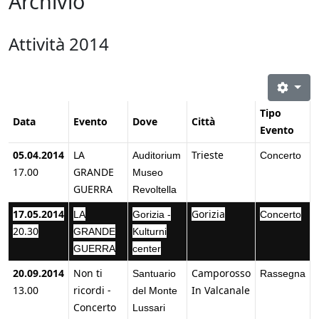
Archivio
Attività 2014
Tipo
Data
Evento
Dove
Città
Evento
05.04.2014
LA
Trieste
Auditorium
Concerto
17.00
GRANDE
Museo
GUERRA
Revoltella
17.05.2014
Gorizia
LA
Gorizia -
Concerto
20.30
GRANDE
Kulturni
GUERRA
center
20.09.2014
Non ti
Camporosso
Santuario
Rassegna
13.00
ricordi -
In Valcanale
del Monte
Concerto
Lussari