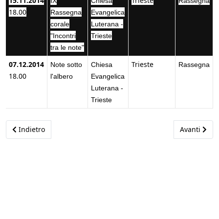
15.11.2014
Trieste
IX
Chiesa
Rassegna
18.00
Rassegna
Evangelica
corale
Luterana -
"Incontri
Trieste
tra le note"
07.12.2014
Trieste
Note sotto
Chiesa
Rassegna
18.00
l'albero
Evangelica
Luterana -
Trieste
Articolo precedente: Attività 2015
Articolo suc
Indietro
Avanti