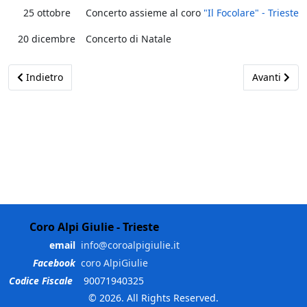
25 ottobre
Concerto assieme al coro
"Il Focolare" - Trieste
20 dicembre
Concerto di Natale
Articolo precedente: Attività 2004
Articolo suc
Indietro
Avanti
Coro Alpi Giulie - Trieste
email
info@coroalpigiulie.it
Facebook
coro AlpiGiulie
Codice Fiscale
90071940325
© 2026. All Rights Reserved.